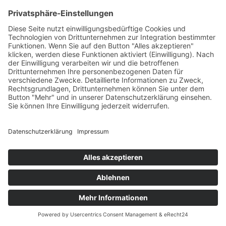
(2006): „Ethical Audit“ als ethische Messlatte
Bewertung und Dokumentation der Behandlung von
Tieren zum Zeitpunkt der Schlachtung.
Fleischwirtschaft 5/2006 (86), 21-25
© 2025 bsi schwarzenbek |
T +49 4151 7017
|
Kontakt
|
Impressum
|
Datenschutzerklärung