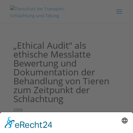
„Ethical Audit“ als
ethische Messlatte
Bewertung und
Dokumentation der
Behandlung von Tieren
zum Zeitpunkt der
Schlachtung
2006
78) Wenzlawowicz, M.v.; Christensen, L.; Brand, P.