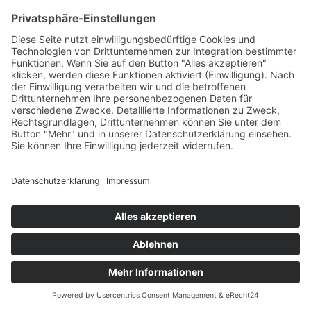
Amtstierärztlicher und Lebensmittelkontrolle 24, 227-
229
© 2025 bsi schwarzenbek |
T +49 4151 7017
|
Kontakt
|
Impressum
|
Datenschutzerklärung