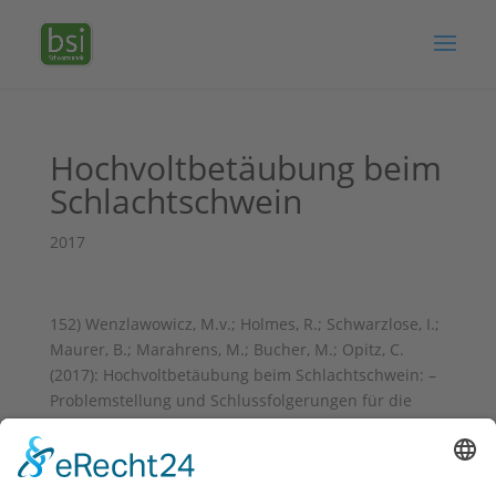
Hochvoltbetäubung beim
Schlachtschwein
2017
152) Wenzlawowicz, M.v.; Holmes, R.; Schwarzlose, I.;
Maurer, B.; Marahrens, M.; Bucher, M.; Opitz, C.
(2017): Hochvoltbetäubung beim Schlachtschwein: –
Problemstellung und Schlussfolgerungen für die
Vollzugspraxis / High-voltage electrical stunning of
slaughter pigs – Problems and conclusions for the
implementation practice of competent authorities.