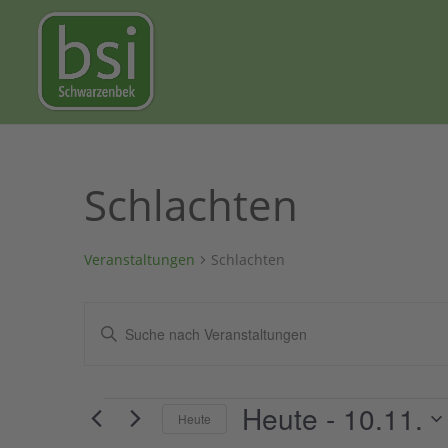
Schlachten
Veranstaltungen
Schlachten
Veranstaltungen
Bitte
Suche
Schlüsselwort
und
eingeben.
Ansichten,
Suche
Veranstaltungen
Heute
 - 
10.11.
Navigation
Heute
nach