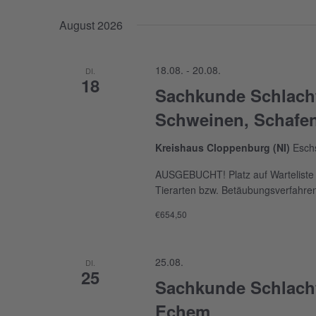
Datum
Veranstaltungen
wählen.
Schlüsselwort.
August 2026
18.08.
-
20.08.
DI.
18
Sachkunde Schlacht
Schweinen, Schafen
Kreishaus Cloppenburg (NI)
Esch
AUSGEBUCHT! Platz auf Warteliste mö
Tierarten bzw. Betäubungsverfahren
€654,50
25.08.
DI.
25
Sachkunde Schlacht
Echem