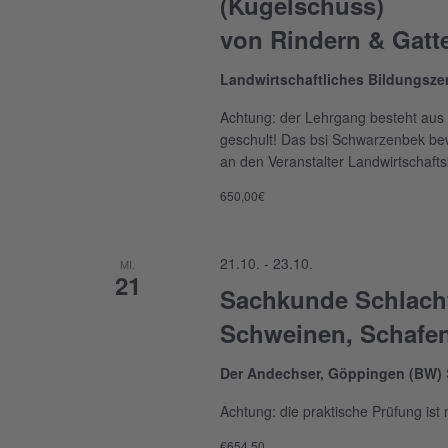
(Kugelschuss)
von Rindern & Gatt
Landwirtschaftliches Bildungsz
Achtung: der Lehrgang besteht aus 
geschult! Das bsi Schwarzenbek bew
an den Veranstalter Landwirtschaf
650,00€
21.10.
-
23.10.
MI.
21
Sachkunde Schlacht
Schweinen, Schafe
Der Andechser, Göppingen (BW)
Achtung: die praktische Prüfung ist 
€654,50