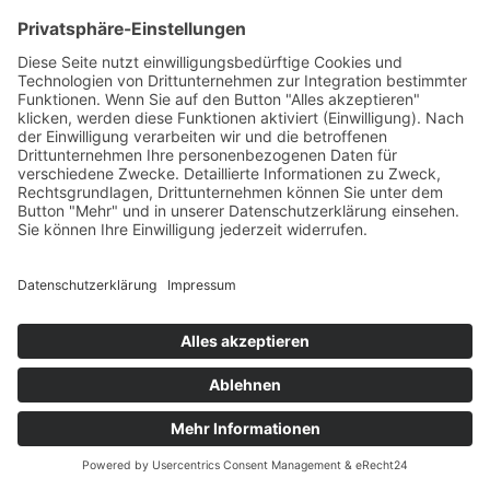
Tieren, Tagung der DVG Fachgruppen „Ethologie und
Tierhaltung“ und „Tierschutz“, München, 30. März
bis 1. April 2017, ISBN 978-3-86345-363-3, 37-48
© 2025 bsi schwarzenbek |
T +49 4151 7017
|
Kontakt
|
Impressum
|
Datenschutzerklärung