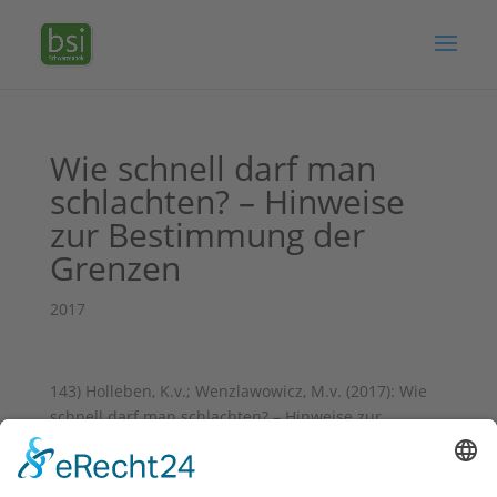
Wie schnell darf man
schlachten? – Hinweise
zur Bestimmung der
Grenzen
2017
143) Holleben, K.v.; Wenzlawowicz, M.v. (2017): Wie
schnell darf man schlachten? – Hinweise zur
Bestimmung der Grenzen [Where is the limit for
slaughter speed with regard to animal welfare?].
Top-Thema: Tierschutz am Ende? – Zum Töten von