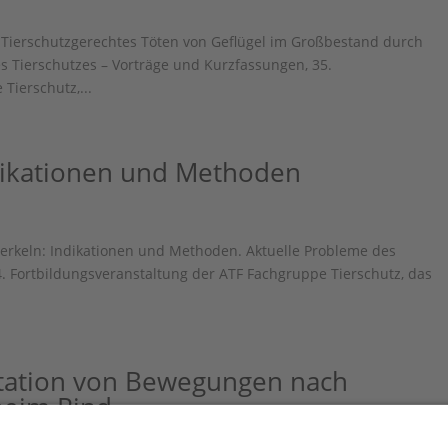
): Tierschutzgerechtes Töten von Geflügel im Großbestand durch
es Tierschutzes – Vorträge und Kurzfassungen, 35.
Tierschutz,...
ndikationen und Methoden
Ferkeln: Indikationen und Methoden. Aktuelle Probleme des
4. Fortbildungsveranstaltung der ATF Fachgruppe Tierschutz, das
etation von Bewegungen nach
beim Rind