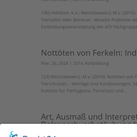
130) Holleben, K.v.; Wenzlawowicz, M.v. (2015
Tierhalter oder Betreuer. Aktuelle Probleme d
Fortbildungsveranstaltung der ATF Fachgruppe 
Nottöten von Ferkeln: I
Nov. 26, 2024
|
2014
,
Fortbildung
123) Wenzlawowicz, M.v. (2014): Nottöten von 
Tierschutzes – Vorträge und Kurzfassungen, 3
Instituts für Tierhygiene, Tierschutz und...
Art, Ausmaß und Interpr
Bolzenschussbetäubung 
Nov. 26, 2024
|
2021
,
Fortbildung