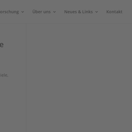
Forschung
Über uns
Neues & Links
Kontakt
re
iele,
h