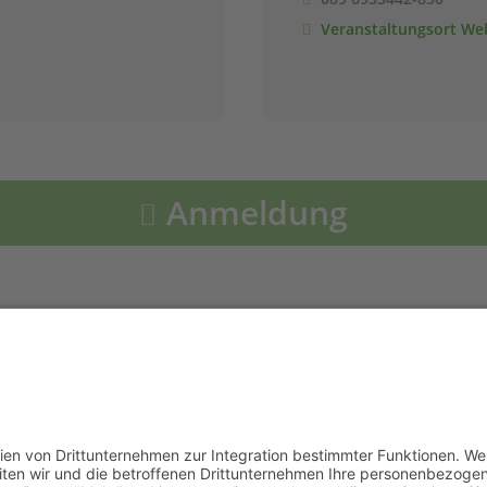
Veranstaltungsort We
Anmeldung
Das bsi Schwarzenbek ist Referent beim Lehrgang.
die Ausschreibung und Organisation ist der Veranstalter verantwort
Die Kosten erfragen Sie bitte beim Veranstalter.
Sicherheit nach, ob Ihr gewünschtes Betäubungsverfahren auch Leh