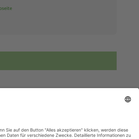
bseite
lich.
rgangsbestandteil ist.