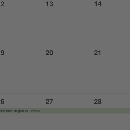
0
0
0
12
13
14
n,
eranstaltungen,
Veranstaltungen,
Veranstalt
0
0
0
19
20
21
n,
eranstaltungen,
Veranstaltungen,
Veranstalt
1
1
1
26
27
28
eranstaltung,
Veranstaltung,
Veranstalt
fen und Ziegen in Echem