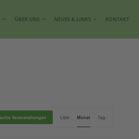
G
ÜBER UNS
NEUES & LINKS
KONTAKT
Veranstaltung
Ansichten-
uche Veranstaltungen
Liste
Monat
Tag
Navigation