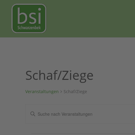
Schaf/Ziege
Veranstaltungen
Schaf/Ziege
Veranstaltungen
Bitte
Suche
Schlüsselwort
und
eingeben.
Ansichten,
Suche