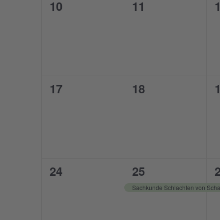
0
0
10
11
Veranstaltungen,
Veranstaltunge
V
0
0
17
18
Veranstaltungen,
Veranstaltunge
V
0
1
24
25
Veranstaltungen,
Veranstaltung,
V
Sachkunde Schlachten von Scha